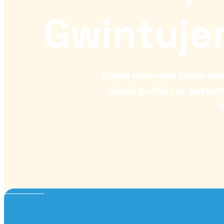
Gwintuje
Cięcie laserowe blach s
Ciecie profili, rur, kszt
G