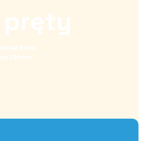
 pręty
nium do 6mm
ednicy 230mm