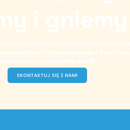
my i gniemy
tal czarna do 16mm, nierdzewna do 8mm, alumi
ałtowników typu C T L H o długości do 7,5 m i śr
wintowanie seryjne od M16 do M36
SKONTAKTUJ SIĘ Z NAMI