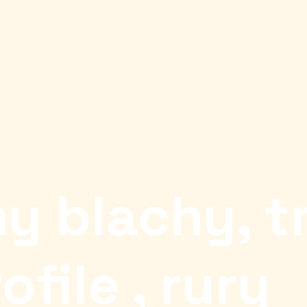
y blachy, t
ofile , rury