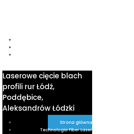
Laserowe cięcie blach profili rur Łó
Laserowe cięcie blach
profili rur Łódź,
Poddębice,
Aleksandrów Łódzki
Strona główna
Technologia Fiber Laser