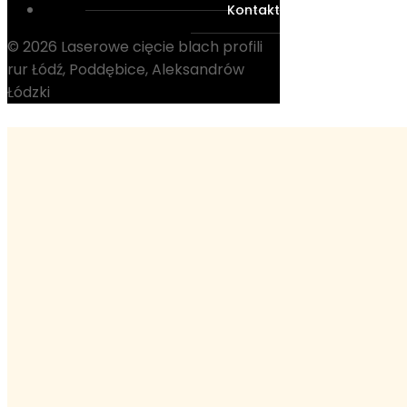
Kontakt
© 2026 Laserowe cięcie blach profili
rur Łódź, Poddębice, Aleksandrów
Łódzki