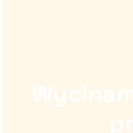
Wycinam
pr