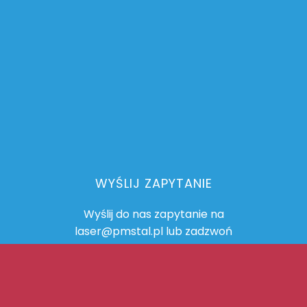
WYŚLIJ ZAPYTANIE
Wyślij do nas zapytanie na
laser@pmstal.pl lub zadzwoń
515 582 006
Wystarczy odręczny rysunek lub plik dwg, dxf